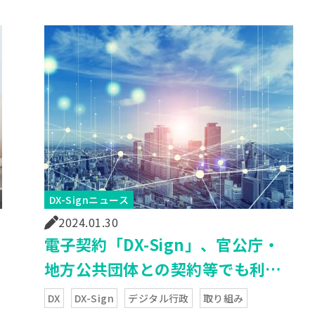
DX-Signニュース
2024.01.30
電子契約「DX-Sign」、官公庁・
地方公共団体との契約等でも利用
可能に
DX
DX-Sign
デジタル行政
取り組み