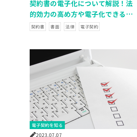
契約書の電子化について解説！法
的効力の高め方や電子化できる・
できない契約書も紹介
契約書
書面
法律
電子契約
電子契約を知る
2023.07.07