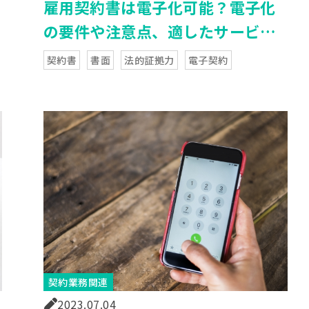
雇用契約書は電子化可能？電子化
の要件や注意点、適したサービス
を選ぶには
契約書
書面
法的証拠力
電子契約
契約業務関連
2023.07.04