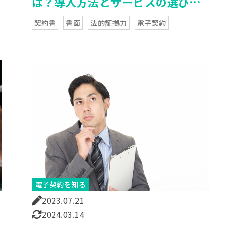
は？導入方法とサービスの選び方
を紹介
契約書
書面
法的証拠力
電子契約
電子契約を知る
2023.07.21
2024.03.14