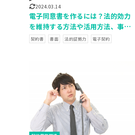
2024.03.14
電子同意書を作るには？法的効力
を維持する方法や活用方法、事例
をご紹介
契約書
書面
法的証拠力
電子契約