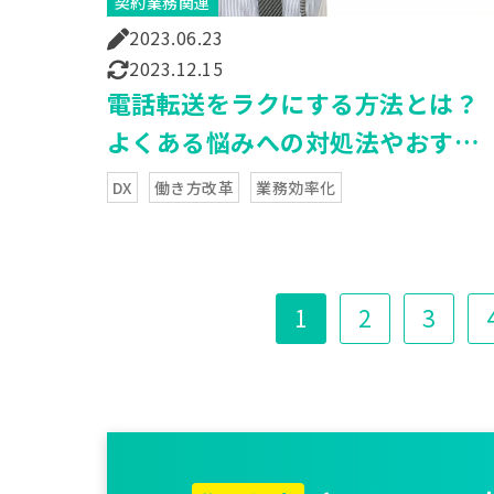
契約業務関連
2023.06.23
2023.12.15
電話転送をラクにする方法とは？
よくある悩みへの対処法やおすす
めツールをご紹介！
DX
働き方改革
業務効率化
1
2
3