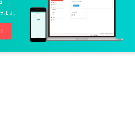
中
けます。
し！