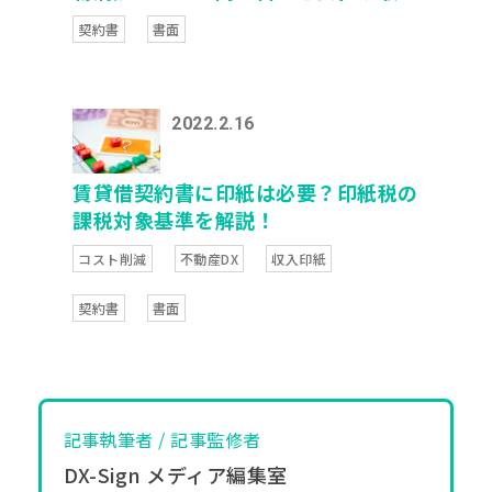
方法について解説
契約書
書面
2022.2.16
賃貸借契約書に印紙は必要？印紙税の
課税対象基準を解説！
コスト削減
不動産DX
収入印紙
契約書
書面
記事執筆者 / 記事監修者
DX-Sign メディア編集室