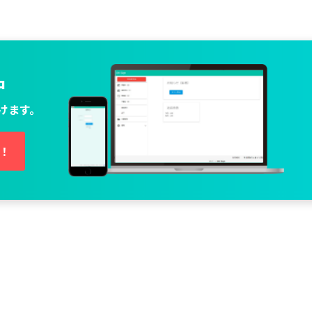
中
けます。
し！