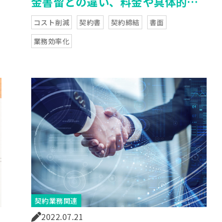
金書留との違い、料金や具体的な
買い方と郵送方法もご紹介
コスト削減
契約書
契約締結
書面
業務効率化
契約業務関連
2022.07.21