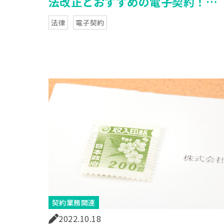
法改正とおすすめの電子契約！選
び方を機能面からわかりやすく解
法律
電子契約
説
契約業務関連
2022.10.18