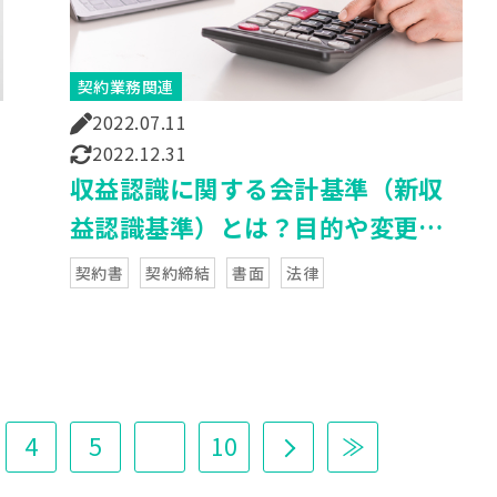
契約業務関連
2022.07.11
2022.12.31
収益認識に関する会計基準（新収
益認識基準）とは？目的や変更点
をわかりやすく解説！
契約書
契約締結
書面
法律
4
5
10
≫