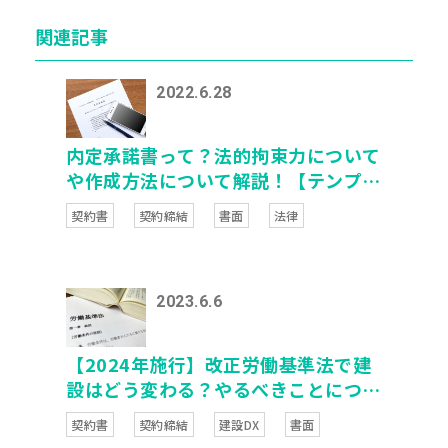
関連記事
2022.6.28
内定承諾書って？法的拘束力について
や作成方法について解説！【テンプレ
ート付き】
契約書
契約締結
書面
法律
2023.6.6
【2024年施行】改正労働基準法で建
設はどう変わる？やるべきことについ
て解説
契約書
契約締結
建設DX
書面