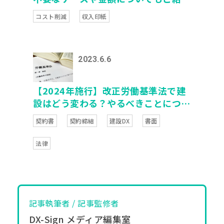
介！
コスト削減
収入印紙
2023.6.6
【2024年施行】改正労働基準法で建
設はどう変わる？やるべきことについ
て解説
契約書
契約締結
建設DX
書面
法律
記事執筆者 / 記事監修者
DX-Sign メディア編集室