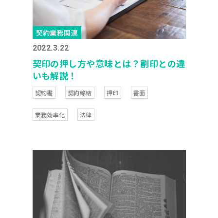
契約業務関連
2022.3.22
契印の押し方や意味とは？割印との違
いも解説！
契約書
契約締結
押印
書面
業務効率化
法律