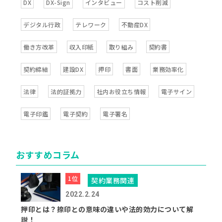
DX
DX-Sign
インタビュー
コスト削減
デジタル行政
テレワーク
不動産DX
働き方改革
収入印紙
取り組み
契約書
契約締結
建設DX
押印
書面
業務効率化
法律
法的証拠力
社内お役立ち情報
電子サイン
電子印鑑
電子契約
電子署名
おすすめコラム
契約業務関連
2022.2.24
押印とは？捺印との意味の違いや法的効力について解
説！