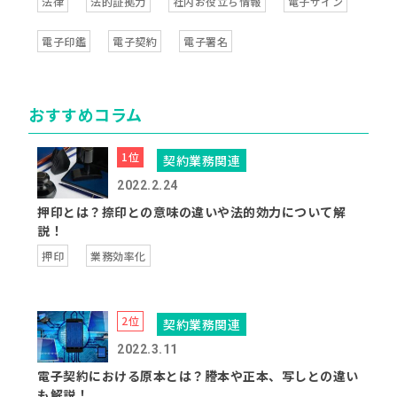
法律
法的証拠力
社内お役立ち情報
電子サイン
電子印鑑
電子契約
電子署名
おすすめコラム
契約業務関連
2022.2.24
押印とは？捺印との意味の違いや法的効力について解
説！
押印
業務効率化
契約業務関連
2022.3.11
電子契約における原本とは？謄本や正本、写しとの違い
も解説！