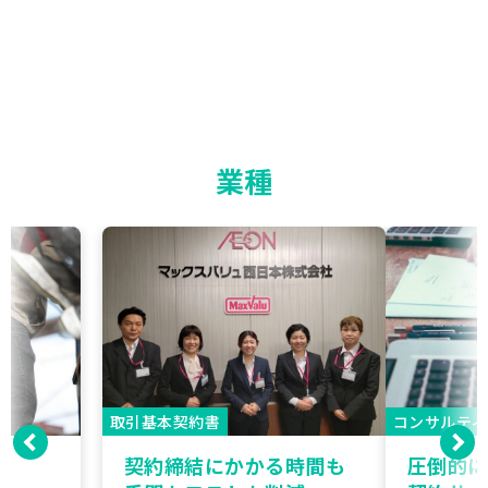
業種
取引基本契約書
コンサルティ
契約締結にかかる時間も
圧倒的に