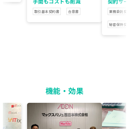
手間もコストも削減
契約サー
取引基本契約書
合意書
業務委託契
秘密保持契
機能・効果