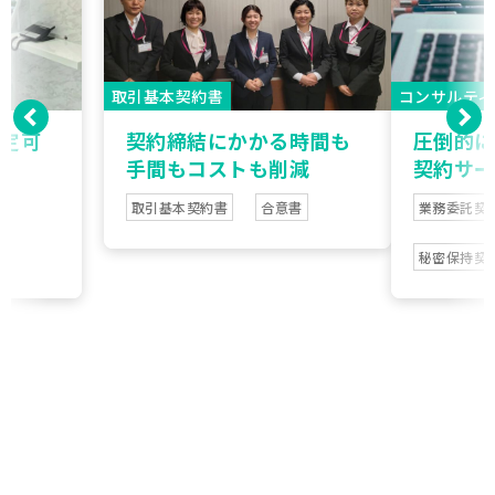
取引基本契約書
コンサルティ
設定可
契約締結にかかる時間も
圧倒的に
手間もコストも削減
契約サー
取引基本契約書
合意書
業務委託契
秘密保持契