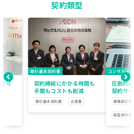
契約類型
取引基本契約書
コンサルティ
設定可
契約締結にかかる時間も
圧倒的に
手間もコストも削減
契約サー
取引基本契約書
合意書
業務委託契
秘密保持契