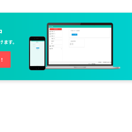
中
けます。
し！